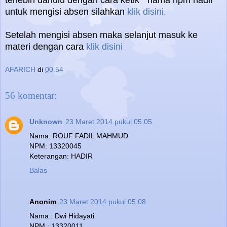
terlebih dahulu dengan cara ketik " nama npm hadir"
untuk mengisi absen silahkan
klik disini.
Setelah mengisi absen maka selanjut masuk ke
materi dengan cara
klik disini
AFARICH
di
00.54
56 komentar:
Unknown
23 Maret 2014 pukul 05.05
Nama: ROUF FADIL MAHMUD
NPM: 13320045
Keterangan: HADIR
Balas
Anonim
23 Maret 2014 pukul 05.08
Nama : Dwi Hidayati
NPM : 13320011