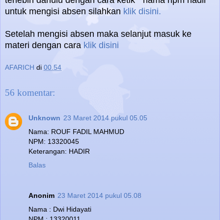
terlebih dahulu dengan cara ketik " nama npm hadir"
untuk mengisi absen silahkan
klik disini.
Setelah mengisi absen maka selanjut masuk ke
materi dengan cara
klik disini
AFARICH
di
00.54
56 komentar:
Unknown
23 Maret 2014 pukul 05.05
Nama: ROUF FADIL MAHMUD
NPM: 13320045
Keterangan: HADIR
Balas
Anonim
23 Maret 2014 pukul 05.08
Nama : Dwi Hidayati
NPM : 13320011