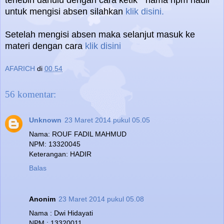
terlebih dahulu dengan cara ketik " nama npm hadir"
untuk mengisi absen silahkan
klik disini.
Setelah mengisi absen maka selanjut masuk ke
materi dengan cara
klik disini
AFARICH
di
00.54
56 komentar:
Unknown
23 Maret 2014 pukul 05.05
Nama: ROUF FADIL MAHMUD
NPM: 13320045
Keterangan: HADIR
Balas
Anonim
23 Maret 2014 pukul 05.08
Nama : Dwi Hidayati
NPM : 13320011