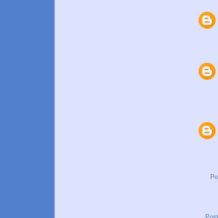
Po
Post