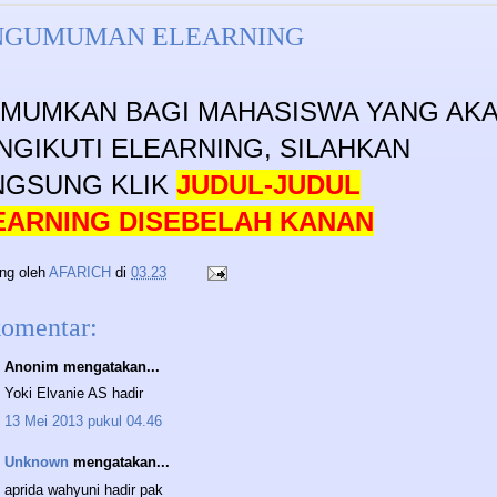
NGUMUMAN ELEARNING
UMUMKAN BAGI MAHASISWA YANG AK
NGIKUTI ELEARNING, SILAHKAN
NGSUNG KLIK
JUDUL-JUDUL
EARNING DISEBELAH KANAN
ing oleh
AFARICH
di
03.23
komentar:
Anonim mengatakan...
Yoki Elvanie AS hadir
13 Mei 2013 pukul 04.46
Unknown
mengatakan...
aprida wahyuni hadir pak