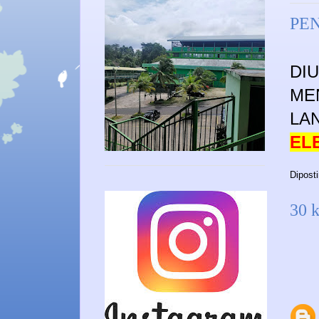
PE
DI
ME
LA
EL
Dipost
30 