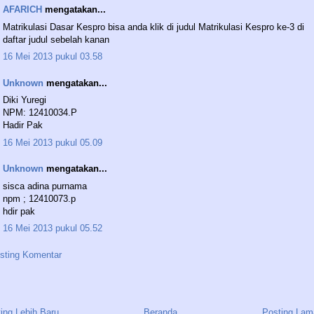
AFARICH
mengatakan...
Matrikulasi Dasar Kespro bisa anda klik di judul Matrikulasi Kespro ke-3 di
daftar judul sebelah kanan
16 Mei 2013 pukul 03.58
Unknown
mengatakan...
Diki Yuregi
NPM: 12410034.P
Hadir Pak
16 Mei 2013 pukul 05.09
Unknown
mengatakan...
sisca adina purnama
npm ; 12410073.p
hdir pak
16 Mei 2013 pukul 05.52
sting Komentar
ing Lebih Baru
Beranda
Posting Lam