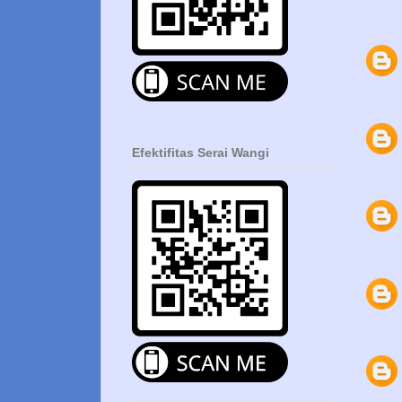
Efektifitas Serai Wangi