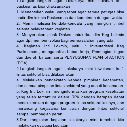
1.Langkah-langkah agar Lokakarya mini bulanan ke-1
puskesmas bisa dilaksanakan
1. Menentukan waktu yang tepat agar semua petugas bisa
hadir dlm lokmin Puskesmas dan kometmen dengan waktu.
2. Meminimalisasi kendala-kendala yang mungkin timbul
selama pelaksanaan kegiatan.
3. Menyertakan pihak Dinkes untuk ikut dlm Keg Lokmin
agar dpt memberi solusi bagi permasalahan yang ada.
4. Kegiatan Inti Lokmin, yaitu : Inventarisasi Keg
Puskesmas , menganalisis beban kerja, Pembagian tugas
dan daerah binaan, serta PENYUSUNAN PLAN of ACTION
(POA)
2.Langkah-langkah agar Lokakarya mini triwulanan ke-1
lintas sektoral bisa dilaksanakan :
a. Melakukan pendekatan kepada pimpinan kecamatan,
dan semua pimpinan lintas sektoral yang ada di kecamatan.
b. Keg Inti Lokmin : menginformasikan program kesehatan
yang telah tercantum dalam RPK dengan harapan dapat
mensinkronkan dengan program lintas sektoral lainnya, dan
merancang kerjasama kemitraan dengan lintas sektoral
sampai pembagian peran.
3.Dari rangkaian kegiatan lokakarya mini tersebut kita
melakukan evaluasi kegiatan :