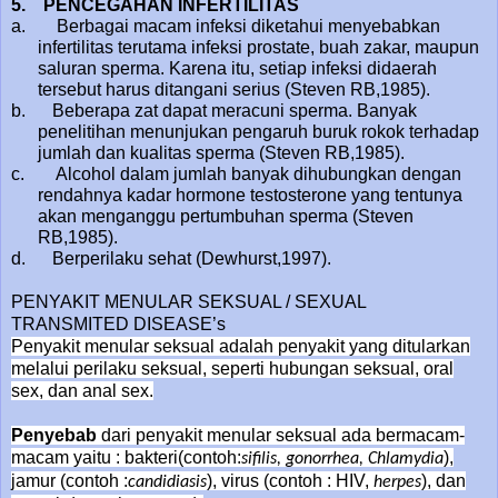
5.
PENCEGAHAN INFERTILITAS
a. Berbagai macam infeksi diketahui menyebabkan
infertilitas terutama infeksi prostate, buah zakar, maupun
saluran sperma. Karena itu, setiap infeksi didaerah
tersebut harus ditangani serius (Steven RB,1985).
b. Beberapa zat dapat meracuni sperma. Banyak
penelitihan menunjukan pengaruh buruk rokok terhadap
jumlah dan kualitas sperma (Steven RB,1985).
c. Alcohol dalam jumlah banyak dihubungkan dengan
rendahnya kadar hormone testosterone yang tentunya
akan menganggu pertumbuhan sperma (Steven
RB,1985).
d. Berperilaku sehat (Dewhurst,1997).
PENYAKIT MENULAR SEKSUAL / SEXUAL
TRANSMITED DISEASE’s
Penyakit menular seksual adalah penyakit yang ditularkan
melalui perilaku seksual, seperti hubungan seksual, oral
sex, dan anal sex.
Penyebab
dari penyakit menular seksual ada bermacam-
macam yaitu : bakteri(contoh:
),
sifilis, gonorrhea, Chlamydia
jamur (contoh :
), virus (contoh : HIV,
), dan
candidiasis
herpes