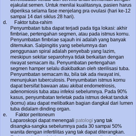
ejakulat semen. Untuk menilai kualitasnya, pasien harus
diperiksa selama fase menjelang pra ovulasi (hari ke-12
sampai 14 dari siklus 28 hari).
d. Faktor tuba-rahim
Penyumbatan tuba dapat terjadi pada tiga lokasi: akhir
fimbriae, pertengahan segmen, atau pada istmus kornu.
Penyumbatan fimbriae sajauh ini adalah yang banyak
ditemukan. Salpingitis yang sebelumnya dan
penggunaan spiral adalah penyebab yang lazim,
meskipun sekitar separohnya tidak berkaitan dengan
riwayat semacam itu. Penyumbatan pertengahan
segmen hamper selalu diakibatkan oleh sterilisasi tuba.
Penyumbatan semacam itu, bila tak ada riwayat ini,
menunjukan tuberculosis. Penyumbatan istmus kornu
dapat bersifat bawaan atau akibat endometriosis,
adenomiosis tuba atau infeksi sebelumnya. Pada 90%
kasus, penyumbatan terletak pada istmus dekat tanduk
(kornu) atau dapat melibatkan bagian dangkal dari lumen
tuba didalam dinding organ.
e. Faktor peritoneum
Laparoskopi dapat menengali
patologi
yang tak
disangka-sangka sebelumnya pada 30 sampai 50%
wanita dengan infertilitas yang tak dapat diterangkan.