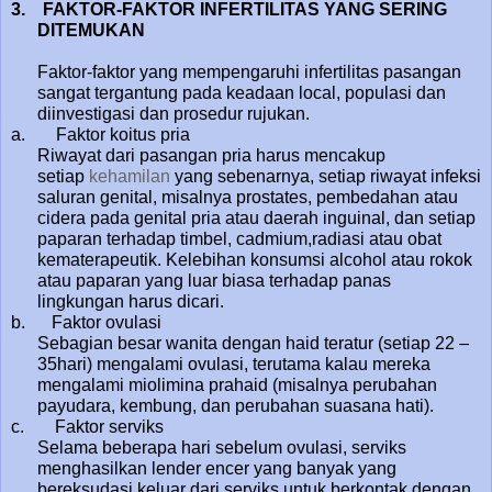
3.
FAKTOR-FAKTOR INFERTILITAS YANG SERING
DITEMUKAN
Faktor-faktor yang mempengaruhi infertilitas pasangan
sangat tergantung pada keadaan local, populasi dan
diinvestigasi dan prosedur rujukan.
a. Faktor koitus pria
Riwayat dari pasangan pria harus mencakup
setiap
kehamilan
yang sebenarnya, setiap riwayat infeksi
saluran genital, misalnya prostates, pembedahan atau
cidera pada genital pria atau daerah inguinal, dan setiap
paparan terhadap timbel, cadmium,radiasi atau obat
kematerapeutik. Kelebihan konsumsi alcohol atau rokok
atau paparan yang luar biasa terhadap panas
lingkungan harus dicari.
b. Faktor ovulasi
Sebagian besar wanita dengan haid teratur (setiap 22 –
35hari) mengalami ovulasi, terutama kalau mereka
mengalami miolimina prahaid (misalnya perubahan
payudara, kembung, dan perubahan suasana hati).
c. Faktor serviks
Selama beberapa hari sebelum ovulasi, serviks
menghasilkan lender encer yang banyak yang
bereksudasi keluar dari serviks untuk berkontak dengan