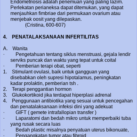
Endometriosis adalah penemuan yang paling lazim.
Perlekatan perianeksa dapat ditemukan, yang dapat
menjauhkan fimbriae dari permukaan ovarium atau
menjebak oosit yang dilepaskan.
(Cristina, 600-607)
4.
PENATALAKSANAAN INFERTILITAS
A. Wanita
· Pengetahuan tentang siklus menstruasi, gejala lendir
serviks puncak dan waktu yang tepat untuk coital
· Pemberian terapi obat, seperti
1. Stimulant ovulasi, baik untuk gangguan yang
disebabkan oleh supresi hipotalamus, peningkatan
kadar prolaktin, pemberian tsh .
2. Terapi penggantian hormon
3. Glukokortikoid jika terdapat hiperplasi adrenal
4. Penggunaan antibiotika yang sesuai untuk pencegahan
dan penatalaksanaan infeksi dini yang adekuat
· GIFT ( gemete intrafallopian transfer )
· Laparatomi dan bedah mikro untuk memperbaiki tuba
yang rusak secara luas
· Bedah plastic misalnya penyatuan uterus bikonuate,
· Pengangkatan tumor atau fibroid