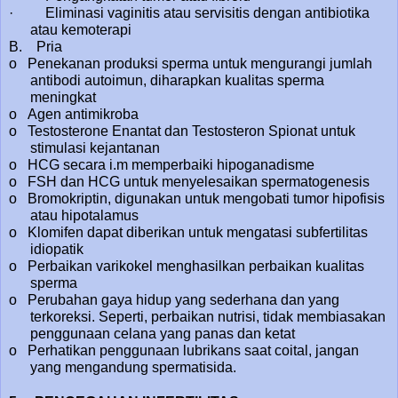
· Eliminasi vaginitis atau servisitis dengan antibiotika
atau kemoterapi
B. Pria
o Penekanan produksi sperma untuk mengurangi jumlah
antibodi autoimun, diharapkan kualitas sperma
meningkat
o Agen antimikroba
o Testosterone Enantat dan Testosteron Spionat untuk
stimulasi kejantanan
o HCG secara i.m memperbaiki hipoganadisme
o FSH dan HCG untuk menyelesaikan spermatogenesis
o Bromokriptin, digunakan untuk mengobati tumor hipofisis
atau hipotalamus
o Klomifen dapat diberikan untuk mengatasi subfertilitas
idiopatik
o Perbaikan varikokel menghasilkan perbaikan kualitas
sperma
o Perubahan gaya hidup yang sederhana dan yang
terkoreksi. Seperti, perbaikan nutrisi, tidak membiasakan
penggunaan celana yang panas dan ketat
o Perhatikan penggunaan lubrikans saat coital, jangan
yang mengandung spermatisida.