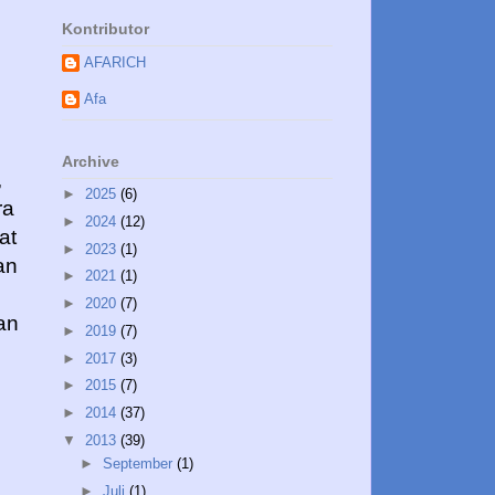
Kontributor
:
AFARICH
Afa
Archive
,
►
2025
(6)
ra
►
2024
(12)
at
►
2023
(1)
an
►
2021
(1)
►
2020
(7)
an
►
2019
(7)
►
2017
(3)
►
2015
(7)
►
2014
(37)
▼
2013
(39)
►
September
(1)
►
Juli
(1)