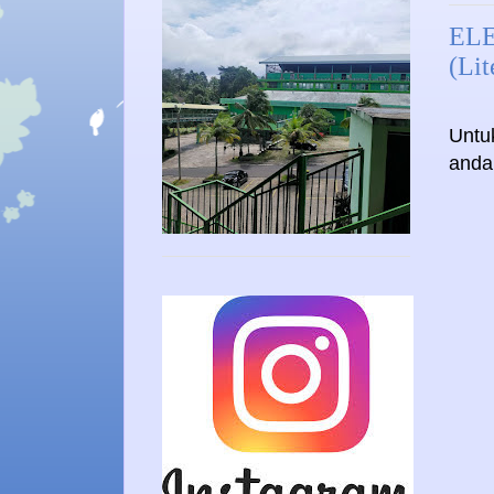
ELE
(Lit
Untu
anda