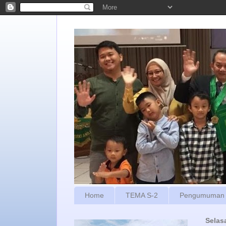
Home
TEMA S-2
Pengumuman
Selas