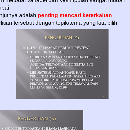
m metoda, variabel dan kesimpulan sangat mudah
mpai
njutnya adalah
penting mencari keterkaitan
litian tersebut dengan topik/tema yang kita pilih