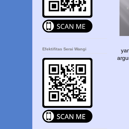
Efektifitas Serai Wangi
yan
argu