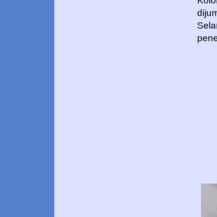
Kolo
diju
Sela
pene