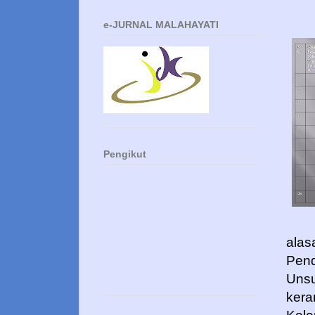
e-JURNAL MALAHAYATI
Pengikut
alas
Pend
Unsu
kera