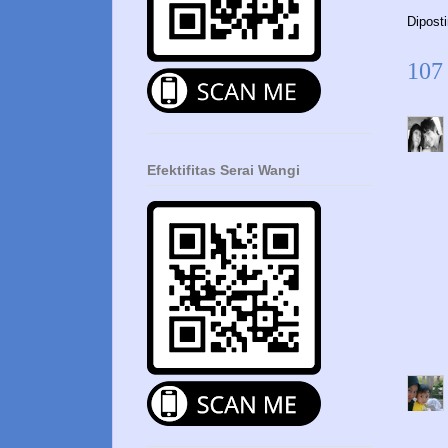
Dipost
107
Efektifitas Serai Wangi