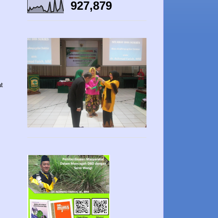
927,879
t