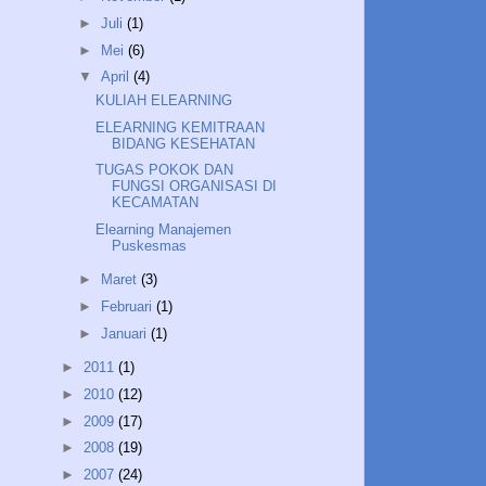
►
Juli
(1)
►
Mei
(6)
▼
April
(4)
KULIAH ELEARNING
ELEARNING KEMITRAAN
BIDANG KESEHATAN
TUGAS POKOK DAN
FUNGSI ORGANISASI DI
KECAMATAN
Elearning Manajemen
Puskesmas
►
Maret
(3)
►
Februari
(1)
►
Januari
(1)
►
2011
(1)
►
2010
(12)
►
2009
(17)
►
2008
(19)
►
2007
(24)