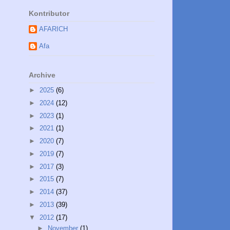
Kontributor
AFARICH
Afa
Archive
►
2025
(6)
►
2024
(12)
►
2023
(1)
►
2021
(1)
►
2020
(7)
►
2019
(7)
►
2017
(3)
►
2015
(7)
►
2014
(37)
►
2013
(39)
▼
2012
(17)
►
November
(1)