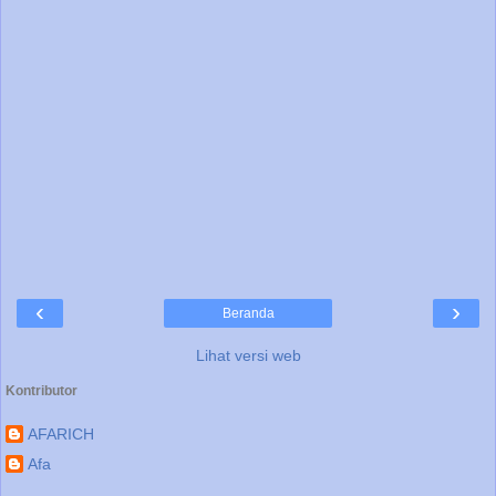
‹
›
Beranda
Lihat versi web
Kontributor
AFARICH
Afa