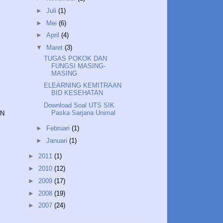
►
Juli
(1)
►
Mei
(6)
►
April
(4)
▼
Maret
(3)
TUGAS POKOK DAN
FUNGSI MASING-
MASING
ELEARNING KEMITRAAN
BID KESEHATAN
Download Soal UTS SIK
Paska Sarjana Unimal
AN
►
Februari
(1)
►
Januari
(1)
►
2011
(1)
►
2010
(12)
►
2009
(17)
►
2008
(19)
►
2007
(24)