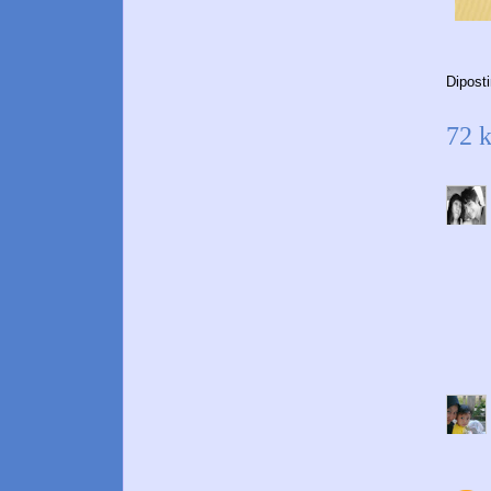
Dipost
72 