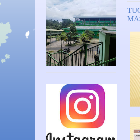
TU
MA