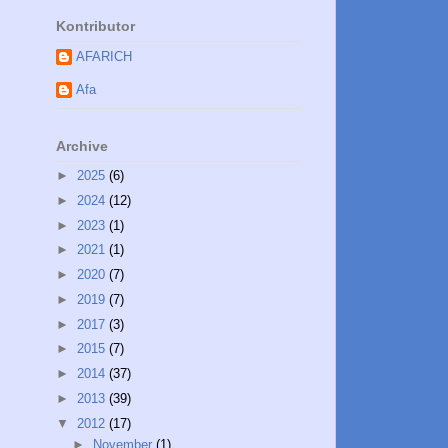
Kontributor
AFARICH
Afa
Archive
►
2025
(6)
►
2024
(12)
►
2023
(1)
►
2021
(1)
►
2020
(7)
►
2019
(7)
►
2017
(3)
►
2015
(7)
►
2014
(37)
►
2013
(39)
▼
2012
(17)
►
November
(1)