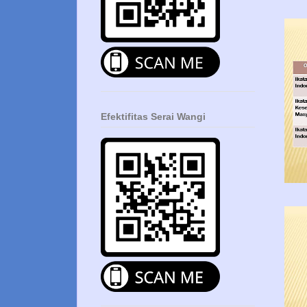
Efektifitas Serai Wangi