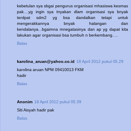
kebetulan sya sbgai pengurus organisasi mhasiswa kesmas
pak....yg ingin sya tnyakan dlam organisasi sya bnyak
terdpat sdm2 yg bsa dandalkan tetapi untuk
mengerakkannya bnyak halangan dan
kendalanya...bgaimna mnegatasinya dan ap yg dapat kita
lakukan agar organisasi bsa tumbuh n berkembang.....
Balas
karolina_aruan@yahoo.co.id
18 April 2012 pukul 05.29
karolina aruan NPM 09410013 FKM
hadir
Balas
Anonim
18 April 2012 pukul 05.39
Siti Aisyah hadir pak
Balas