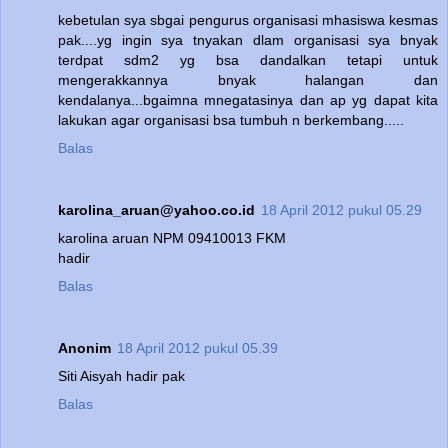
kebetulan sya sbgai pengurus organisasi mhasiswa kesmas
pak....yg ingin sya tnyakan dlam organisasi sya bnyak
terdpat sdm2 yg bsa dandalkan tetapi untuk
mengerakkannya bnyak halangan dan
kendalanya...bgaimna mnegatasinya dan ap yg dapat kita
lakukan agar organisasi bsa tumbuh n berkembang.....
Balas
karolina_aruan@yahoo.co.id
18 April 2012 pukul 05.29
karolina aruan NPM 09410013 FKM
hadir
Balas
Anonim
18 April 2012 pukul 05.39
Siti Aisyah hadir pak
Balas