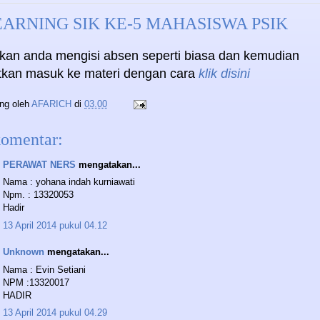
ARNING SIK KE-5 MAHASISWA PSIK
hkan anda mengisi absen seperti biasa dan kemudian
utkan
masuk
ke materi dengan cara
klik disini
ing oleh
AFARICH
di
03.00
komentar:
PERAWAT NERS
mengatakan...
Nama : yohana indah kurniawati
Npm. : 13320053
Hadir
13 April 2014 pukul 04.12
Unknown
mengatakan...
Nama : Evin Setiani
NPM :13320017
HADIR
13 April 2014 pukul 04.29