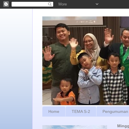
Home
TEMA S-2
Pengumuman
Mingg