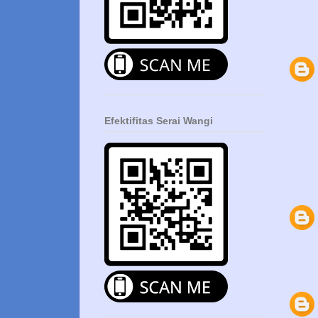
Efektifitas Serai Wangi