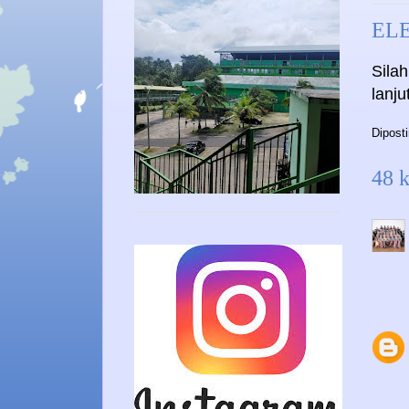
ELE
Sila
lanj
Dipost
48 