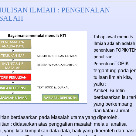
NULISAN ILMIAH : PENGENALAN
SALAH
Tahap awal menulis
Ilmiah adalah adalah
penentuan TOPIK/T
penulisan.
TOPIK
Penentuan
tergantung pada jen
tulisan ilmiah kita,
yaitu :
Artikel, Buletin
berdasarkan Isu terk
yang berkembang,
dan kalau Jurnal,
itian berdasarkan pada Masalah utama yang diperoleh.
itian : didasarkan atas penggalian masalah melalui analisa
si, yang kita kumpulkan data-data, baik yang diperoleh dari hasil