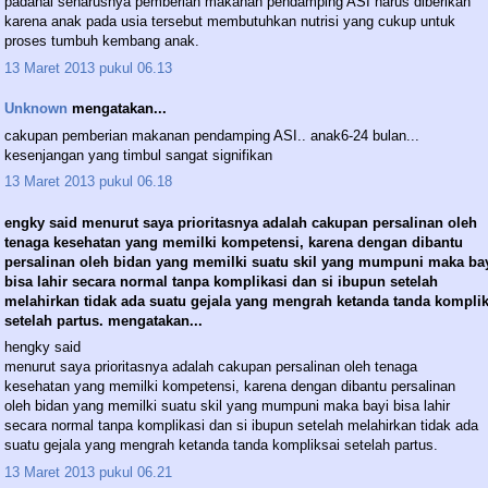
padahal seharusnya pemberian makanan pendamping ASI harus diberikan
karena anak pada usia tersebut membutuhkan nutrisi yang cukup untuk
proses tumbuh kembang anak.
13 Maret 2013 pukul 06.13
Unknown
mengatakan...
cakupan pemberian makanan pendamping ASI.. anak6-24 bulan...
kesenjangan yang timbul sangat signifikan
13 Maret 2013 pukul 06.18
engky said menurut saya prioritasnya adalah cakupan persalinan oleh
tenaga kesehatan yang memilki kompetensi, karena dengan dibantu
persalinan oleh bidan yang memilki suatu skil yang mumpuni maka ba
bisa lahir secara normal tanpa komplikasi dan si ibupun setelah
melahirkan tidak ada suatu gejala yang mengrah ketanda tanda komplik
setelah partus. mengatakan...
hengky said
menurut saya prioritasnya adalah cakupan persalinan oleh tenaga
kesehatan yang memilki kompetensi, karena dengan dibantu persalinan
oleh bidan yang memilki suatu skil yang mumpuni maka bayi bisa lahir
secara normal tanpa komplikasi dan si ibupun setelah melahirkan tidak ada
suatu gejala yang mengrah ketanda tanda kompliksai setelah partus.
13 Maret 2013 pukul 06.21