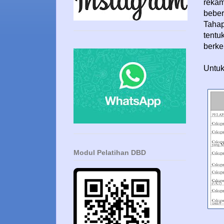
rekam
beber
Tahap
tentu
berke
Untuk
Modul Pelatihan DBD