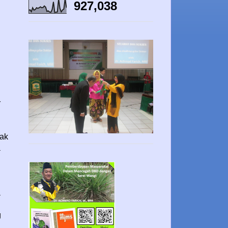
927,038
r
pak
a
a
g