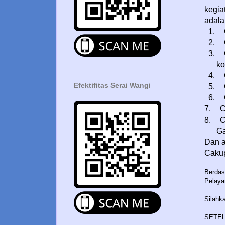
kegia
adala
1.
2.
3.
ko
4.
Efektifitas Serai Wangi
5.
6.
7.
C
8.
C
Ga
Dan a
Caku
Berdas
Pelaya
Silahk
SETEL