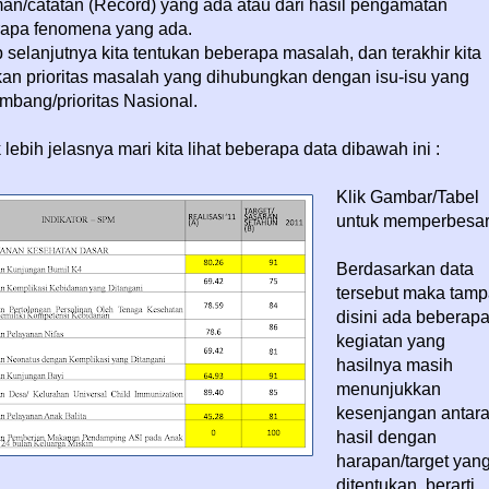
an/catatan (Record) yang ada atau dari hasil pengamatan
apa fenomena yang ada.
 selanjutnya kita tentukan beberapa masalah, dan terakhir kita
kan prioritas masalah yang dihubungkan dengan isu-isu yang
mbang/prioritas Nasional.
 lebih jelasnya mari kita lihat beberapa data dibawah ini :
Klik Gambar/Tabel
untuk memperbesa
Berdasarkan data
tersebut maka tam
disini ada beberap
kegiatan yang
hasilnya masih
menunjukkan
kesenjangan antar
hasil dengan
harapan/target yan
ditentukan, berarti