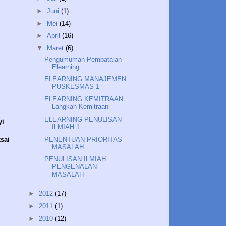
►
Juni
(1)
►
Mei
(14)
►
April
(16)
▼
Maret
(6)
Pengumuman Pembatalan
Elearning
ELEARNING MANAJEMEN
PUSKESMAS 1
ELEARNING KEMITRAAN :
Langkah Kemitraan
ELEARNING PENULISAN
yi
ILMIAH 1
PENENTUAN PRIORITAS
sai
MASALAH
PENULISAN ILMIAH :
PENGENALAN
MASALAH
►
2012
(17)
►
2011
(1)
►
2010
(12)