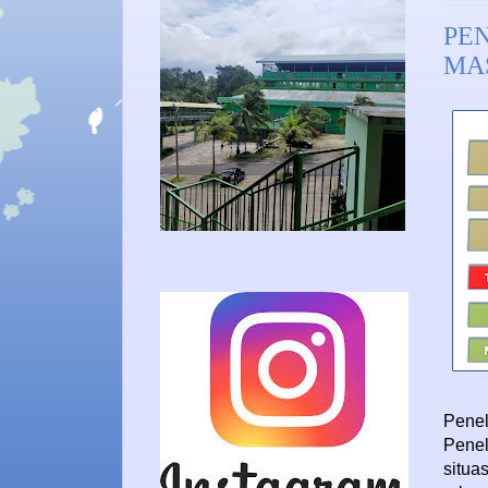
PE
MA
Penel
Penel
situa