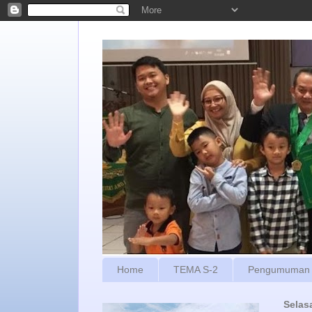
Home
TEMA S-2
Pengumuman
Selas