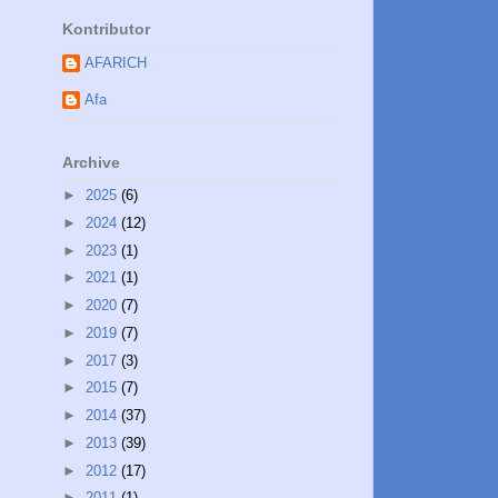
Kontributor
AFARICH
Afa
Archive
►
2025
(6)
►
2024
(12)
►
2023
(1)
►
2021
(1)
►
2020
(7)
►
2019
(7)
►
2017
(3)
►
2015
(7)
►
2014
(37)
►
2013
(39)
►
2012
(17)
►
2011
(1)