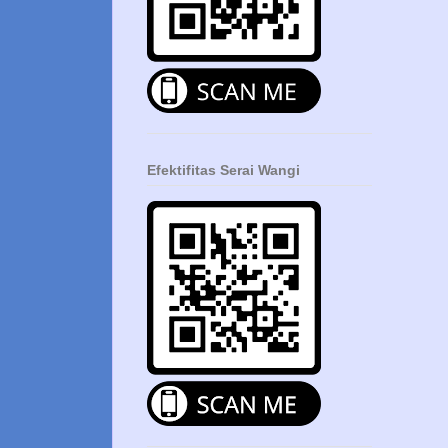
Efektifitas Serai Wangi