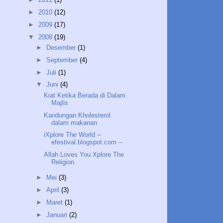
►
2010
(12)
►
2009
(17)
▼
2008
(19)
►
Desember
(1)
►
September
(4)
►
Juli
(1)
▼
Juni
(4)
Kiat Ketika Berada di Dalam
Majlis
Kandungan Kholesterol
dalam makanan
iXplore The World --
efestival.blogspot.com --
Allah Loves You Xplore The
Religion
►
Mei
(3)
►
April
(3)
►
Maret
(1)
►
Januari
(2)