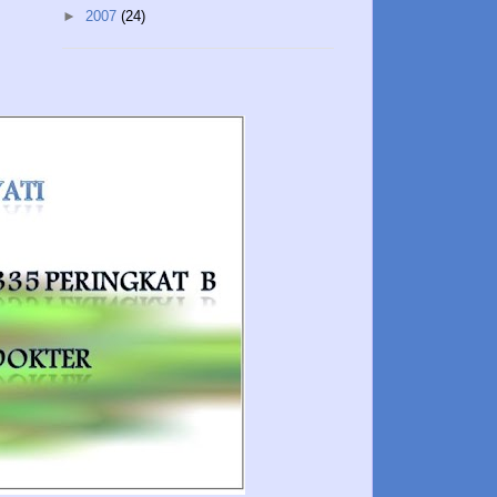
►
2007
(24)