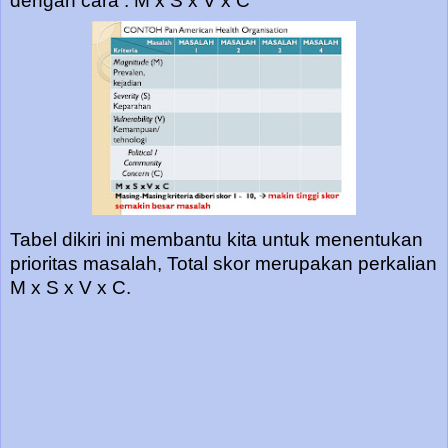
dengan cara : M x S x V x C
Tabel dikiri ini membantu kita untuk menentukan
prioritas masalah, Total skor merupakan perkalian
M x S x V x C.