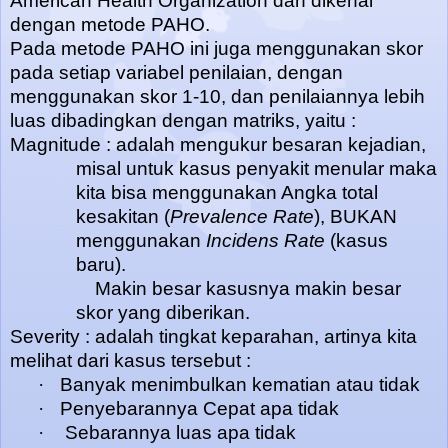
American Health Organization dan dikenal
dengan metode PAHO.
Pada metode PAHO ini juga menggunakan skor
pada setiap variabel penilaian, dengan
menggunakan skor 1-10, dan penilaiannya lebih
luas dibadingkan dengan matriks, yaitu :
Magnitude : adalah mengukur besaran kejadian,
misal untuk kasus penyakit menular maka
kita bisa menggunakan Angka total
kesakitan (
Prevalence Rate
), BUKAN
menggunakan
Incidens Rate
(kasus
baru).
Makin besar kasusnya makin besar
skor yang diberikan.
Severity : adalah tingkat keparahan, artinya kita
melihat dari kasus tersebut :
·
Banyak menimbulkan kematian atau tidak
·
Penyebarannya Cepat apa tidak
·
Sebarannya luas apa tidak