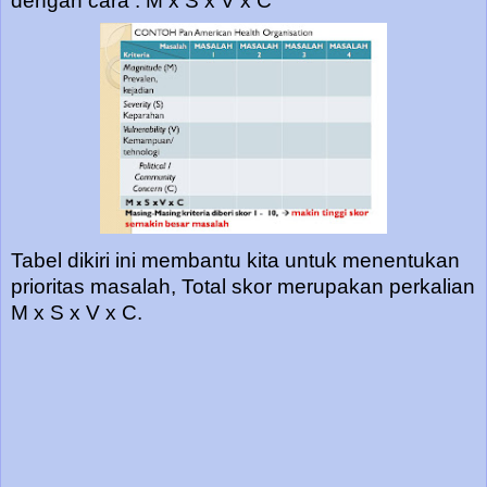
dengan cara : M x S x V x C
Tabel dikiri ini membantu kita untuk menentukan
prioritas masalah, Total skor merupakan perkalian
M x S x V x C.