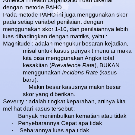
American Health Organization dan dikenal
dengan metode PAHO.
Pada metode PAHO ini juga menggunakan skor
pada setiap variabel penilaian, dengan
menggunakan skor 1-10, dan penilaiannya lebih
luas dibadingkan dengan matriks, yaitu :
Magnitude : adalah mengukur besaran kejadian,
misal untuk kasus penyakit menular maka
kita bisa menggunakan Angka total
kesakitan (
Prevalence Rate
), BUKAN
menggunakan
Incidens Rate
(kasus
baru).
Makin besar kasusnya makin besar
skor yang diberikan.
Severity : adalah tingkat keparahan, artinya kita
melihat dari kasus tersebut :
·
Banyak menimbulkan kematian atau tidak
·
Penyebarannya Cepat apa tidak
·
Sebarannya luas apa tidak