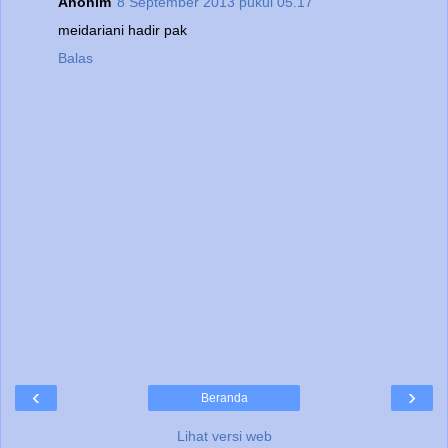
Anonim
8 September 2013 pukul 05.17
meidariani hadir pak
Balas
‹
›
Beranda
Lihat versi web