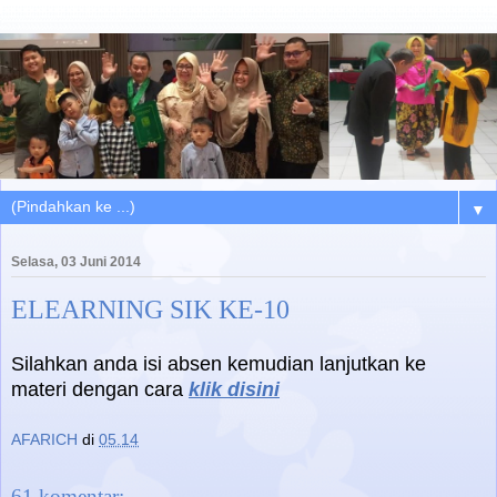
▼
Selasa, 03 Juni 2014
ELEARNING SIK KE-10
Silahkan anda isi absen kemudian lanjutkan ke
materi dengan cara
klik disini
AFARICH
di
05.14
61 komentar: