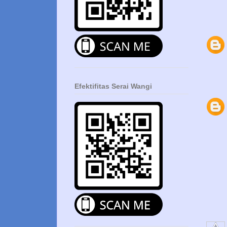
Efektifitas Serai Wangi