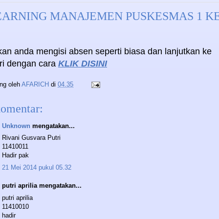
EARNING MANAJEMEN PUSKESMAS 1 KE
kan anda mengisi absen seperti biasa dan lanjutkan ke
ri dengan cara
KLIK DISINI
ing oleh
AFARICH
di
04.35
komentar:
Unknown
mengatakan...
Rivani Gusvara Putri
11410011
Hadir pak
21 Mei 2014 pukul 05.32
putri aprilia mengatakan...
putri aprilia
11410010
hadir