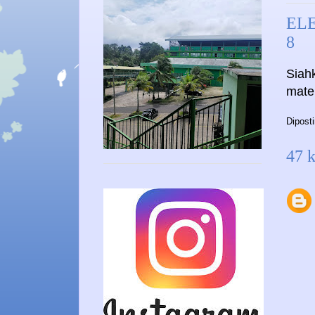
EL
8
Siah
mate
Dipost
47 