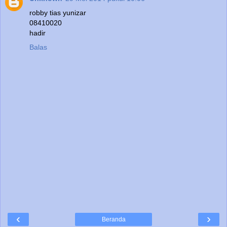
robby tias yunizar
08410020
hadir
Balas
‹
›
Beranda