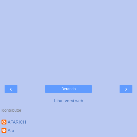
‹
›
Beranda
Lihat versi web
Kontributor
AFARICH
Afa