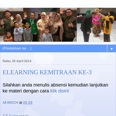
▼
Rabu, 30 April 2014
ELEARNING KEMITRAAN KE-3
Silahkan anda menulis absensi kemudian lanjutkan
ke materi dengan cara
klik disini
AFARICH
di
05.09
13 komentar: