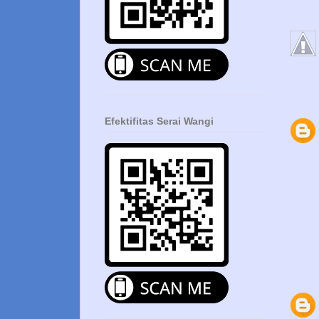
Efektifitas Serai Wangi