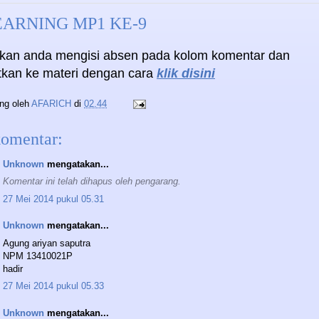
EARNING MP1 KE-9
hkan anda mengisi absen pada kolom komentar dan
utkan ke materi dengan cara
klik disini
ing oleh
AFARICH
di
02.44
komentar:
Unknown
mengatakan...
Komentar ini telah dihapus oleh pengarang.
27 Mei 2014 pukul 05.31
Unknown
mengatakan...
Agung ariyan saputra
NPM 13410021P
hadir
27 Mei 2014 pukul 05.33
Unknown
mengatakan...