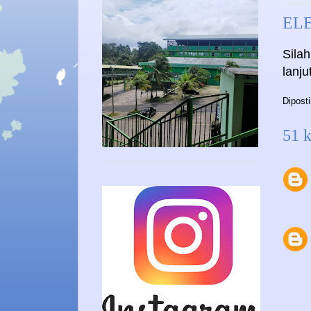
EL
Sila
lanj
Dipost
51 