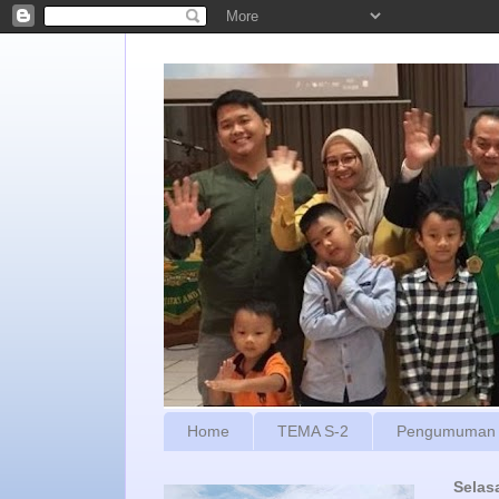
Home
TEMA S-2
Pengumuman
Selas