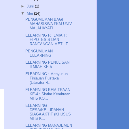
►
Juni
(1)
▼
Mei
(14)
PENGUMUMAN BAGI
MAHASISWA FKM UNIV.
MALAHAYATI
ELEARNING P. ILMIAH :
HIPOTESIS DAN
RANCANGAN METLIT
PENGUMUMAN
ELEARNING
ELEARNING PENULISAN
ILMIAH KE-5
ELEARNING : Menyusun
Tinjauan Pustaka
(Literatur R...
ELEARNING KEMITRAAN
KE-4 : Sistim Kemitraan
MHS KO...
ELEARNING
DESA/KELURAHAN
SIAGA AKTIF (KHUSUS
MHS K...
ELEARNING MANAJEMEN