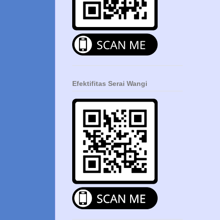
Efektifitas Serai Wangi