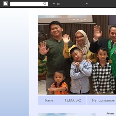
Home
TEMA S-2
Pengumuman
Senin,