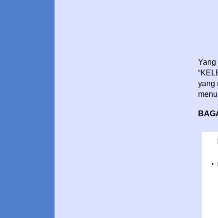
Yang 
“KEL
yang 
menul
BAG