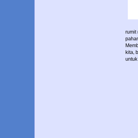
rumit
paha
Memba
kita,
untuk