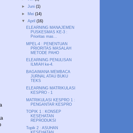
►
Juni
(1)
►
Mei
(14)
▼
April
(16)
ELEARNING MANAJEMEN
PUSKESMAS KE-3 :
Prioritas mas...
MPEL-4 : PENENTUAN
PRIORITAS MASALAH
METODE PAHO
ELEARNING PENULISAN
ILMIAH ke-4.
BAGAIMANA MEMBACA
JURNAL ATAU BUKU
TEKS
ELEARNING MATRIKULASI
KESPRO - 1
MATRIKULASI KESPRO 1 :
PENGANTAR KESPRO
a
TOPIK 1 : KONSEP
KESEHATAN
ta
REPRODUKSI
p
Topik 2 : ASUHAN
KESEHATAN