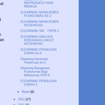
REPRODUKSI PADA
pat
REMAJA
ELEARNING MANAJEMEN
PUSKESMAS KE-2
g
ELEARNING MANAJEMEN
KESEHATAN
ELEARNING SIK : TOPIK-1
n
ELEARNING ANALISIS
gan
KEBIJAKAN LANJUT
KESEHATAN
ELEARNING PENULISAN
ILMIAH ke-3.
Elearning Kemitraan
Pertemuan ke-2
Elearning Manajemen
Puskesmas Bagi
Mahasiswa FKM K...
ELEARNING PENULISAN
ILMIAH 2.
►
Maret
(6)
►
2012
(17)
►
2011
(1)