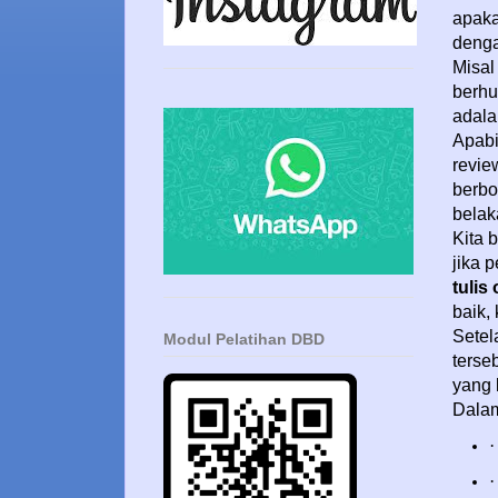
apaka
denga
Misal 
berhu
adala
Apabi
revie
berbo
belak
Kita b
jika 
tulis
baik,
Setel
Modul Pelatihan DBD
terse
yang 
Dalam
·
·