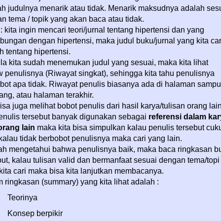
h judulnya menarik atau tidak. Menarik maksudnya adalah ses
n tema / topik yang akan baca atau tidak.
: kita ingin mencari teori/jurnal tentang hipertensi dan yang
bungan dengan hipertensi, maka judul buku/jurnal yang kita car
h tentang hipertensi.
la kita sudah menemukan judul yang sesuai, maka kita lihat
w penulisnya (Riwayat singkat), sehingga kita tahu penulisnya
bot apa tidak. Riwayat penulis biasanya ada di halaman sampu
ang, atau halaman terakhir.
isa juga melihat bobot penulis dari hasil karya/tulisan orang lain
penulis tersebut banyak digunakan sebagai
referensi dalam ka
 orang lain
maka kita bisa simpulkan kalau penulis tersebut cuk
 kalau tidak berbobot penulisnya maka cari yang lain.
ah mengetahui bahwa penulisnya baik, maka baca ringkasan b
but, kalau tulisan valid dan bermanfaat sesuai dengan tema/topi
kita cari maka bisa kita lanjutkan membacanya.
 ringkasan (summary) yang kita lihat adalah :
Teorinya
Konsep berpikir