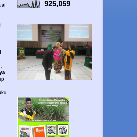
925,059
uai
i
l
,
rya
up
uku