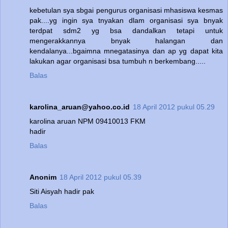
kebetulan sya sbgai pengurus organisasi mhasiswa kesmas
pak....yg ingin sya tnyakan dlam organisasi sya bnyak
terdpat sdm2 yg bsa dandalkan tetapi untuk
mengerakkannya bnyak halangan dan
kendalanya...bgaimna mnegatasinya dan ap yg dapat kita
lakukan agar organisasi bsa tumbuh n berkembang.....
Balas
karolina_aruan@yahoo.co.id
18 April 2012 pukul 05.29
karolina aruan NPM 09410013 FKM
hadir
Balas
Anonim
18 April 2012 pukul 05.39
Siti Aisyah hadir pak
Balas