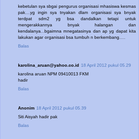
kebetulan sya sbgai pengurus organisasi mhasiswa kesmas
pak....yg ingin sya tnyakan dlam organisasi sya bnyak
terdpat sdm2 yg bsa dandalkan tetapi untuk
mengerakkannya bnyak halangan dan
kendalanya...bgaimna mnegatasinya dan ap yg dapat kita
lakukan agar organisasi bsa tumbuh n berkembang.....
Balas
karolina_aruan@yahoo.co.id
18 April 2012 pukul 05.29
karolina aruan NPM 09410013 FKM
hadir
Balas
Anonim
18 April 2012 pukul 05.39
Siti Aisyah hadir pak
Balas