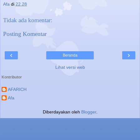
Afa
di
22.28
Tidak ada komentar:
Posting Komentar
‹
›
Beranda
Lihat versi web
Kontributor
AFARICH
Afa
Diberdayakan oleh
Blogger
.