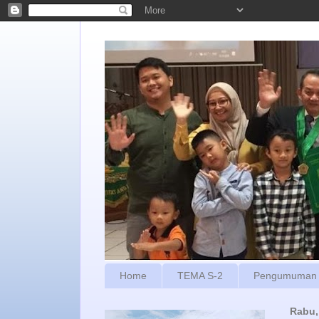
Home
TEMA S-2
Pengumuman
Rabu,