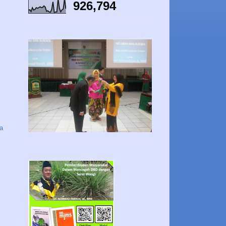
926,794
a