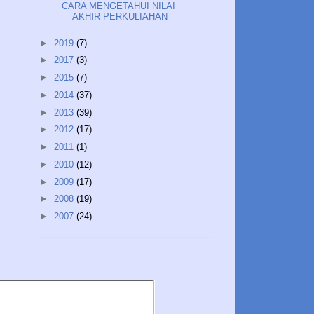
CARA MENGETAHUI NILAI
AKHIR PERKULIAHAN
►
2019
(7)
►
2017
(3)
►
2015
(7)
►
2014
(37)
►
2013
(39)
►
2012
(17)
►
2011
(1)
►
2010
(12)
►
2009
(17)
►
2008
(19)
►
2007
(24)