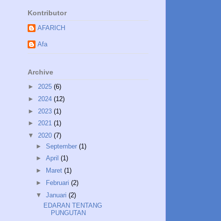
Kontributor
AFARICH
Afa
Archive
►
2025
(6)
►
2024
(12)
►
2023
(1)
►
2021
(1)
▼
2020
(7)
►
September
(1)
►
April
(1)
►
Maret
(1)
►
Februari
(2)
▼
Januari
(2)
EDARAN TENTANG
PUNGUTAN