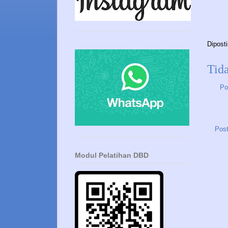
Dipost
Tid
Po
Post
Modul Pelatihan DBD