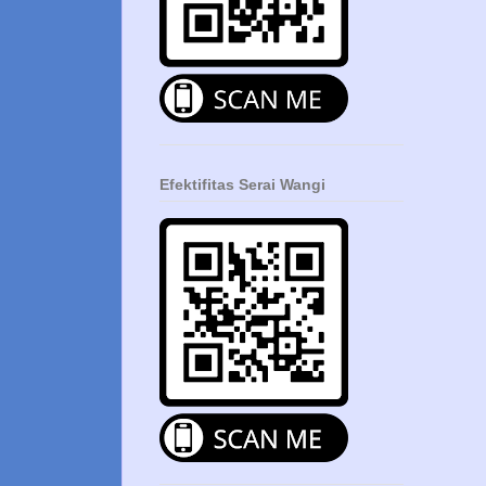
Efektifitas Serai Wangi