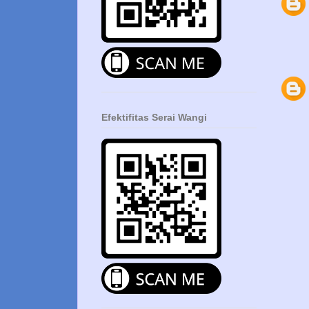
Efektifitas Serai Wangi