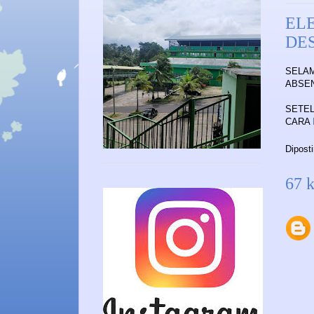
EL
DE
SELAM
ABSEN
SETEL
CARA
Dipost
67 