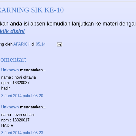
ARNING SIK KE-10
hkan anda isi absen kemudian lanjutkan ke materi denga
klik disini
ing oleh
AFARICH
di
05.14
komentar:
Unknown
mengatakan...
nama : novi oktavia
npm : 13320037
hadir
3 Juni 2014 pukul 05.20
Unknown
mengatakan...
nama : evin setiani
npm : 13320017
HADIR
3 Juni 2014 pukul 05.23