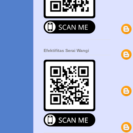
Efektifitas Serai Wangi