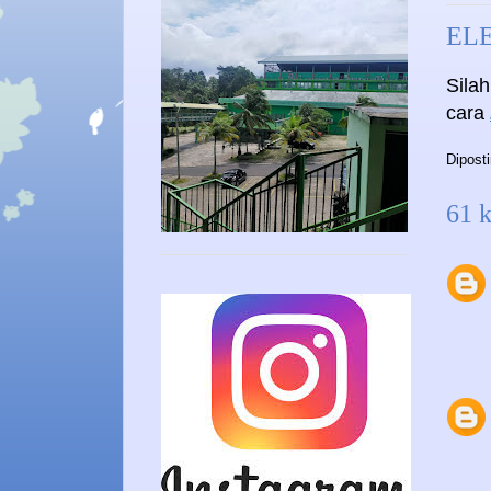
ELE
Sila
cara
Dipost
61 