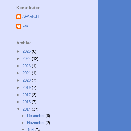
Kontributor
AFARICH
Afa
Archive
►
2025
(6)
►
2024
(12)
►
2023
(1)
►
2021
(1)
►
2020
(7)
►
2019
(7)
►
2017
(3)
►
2015
(7)
▼
2014
(37)
►
Desember
(6)
►
November
(2)
▼
Juni
(6)