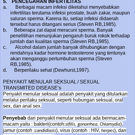
5.
PENCEGAHAN INFERTILITAS
a. Berbagai macam infeksi diketahui menyebabkan
infertilitas terutama infeksi prostate, buah zakar, maupun
saluran sperma. Karena itu, setiap infeksi didaerah
tersebut harus ditangani serius (Steven RB,1985).
b. Beberapa zat dapat meracuni sperma. Banyak
penelitihan menunjukan pengaruh buruk rokok terhadap
jumlah dan kualitas sperma (Steven RB,1985).
c. Alcohol dalam jumlah banyak dihubungkan dengan
rendahnya kadar hormone testosterone yang tentunya
akan menganggu pertumbuhan sperma (Steven
RB,1985).
d. Berperilaku sehat (Dewhurst,1997).
PENYAKIT MENULAR SEKSUAL / SEXUAL
TRANSMITED DISEASE’s
Penyakit menular seksual adalah penyakit yang ditularkan
melalui perilaku seksual, seperti hubungan seksual, oral
sex, dan anal sex.
Penyebab
dari penyakit menular seksual ada bermacam-
macam yaitu : bakteri(contoh:
),
sifilis, gonorrhea, Chlamydia
jamur (contoh :
), virus (contoh : HIV,
), dan
candidiasis
herpes