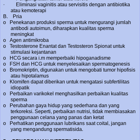
· Eliminasi vaginitis atau servisitis dengan antibiotika
atau kemoterapi
B. Pria
o Penekanan produksi sperma untuk mengurangi jumlah
antibodi autoimun, diharapkan kualitas sperma
meningkat
o Agen antimikroba
o Testosterone Enantat dan Testosteron Spionat untuk
stimulasi kejantanan
o HCG secara i.m memperbaiki hipoganadisme
o FSH dan HCG untuk menyelesaikan spermatogenesis
o Bromokriptin, digunakan untuk mengobati tumor hipofisis
atau hipotalamus
o Klomifen dapat diberikan untuk mengatasi subfertilitas
idiopatik
o Perbaikan varikokel menghasilkan perbaikan kualitas
sperma
o Perubahan gaya hidup yang sederhana dan yang
terkoreksi. Seperti, perbaikan nutrisi, tidak membiasakan
penggunaan celana yang panas dan ketat
o Perhatikan penggunaan lubrikans saat coital, jangan
yang mengandung spermatisida.