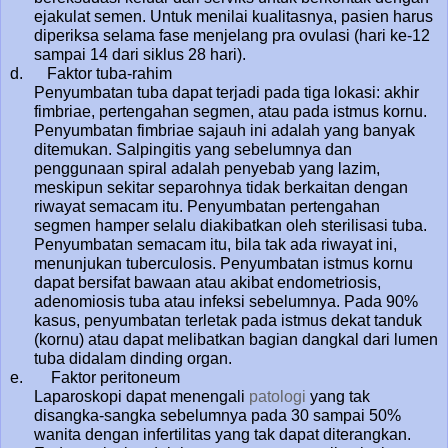
ejakulat semen. Untuk menilai kualitasnya, pasien harus
diperiksa selama fase menjelang pra ovulasi (hari ke-12
sampai 14 dari siklus 28 hari).
d. Faktor tuba-rahim
Penyumbatan tuba dapat terjadi pada tiga lokasi: akhir
fimbriae, pertengahan segmen, atau pada istmus kornu.
Penyumbatan fimbriae sajauh ini adalah yang banyak
ditemukan. Salpingitis yang sebelumnya dan
penggunaan spiral adalah penyebab yang lazim,
meskipun sekitar separohnya tidak berkaitan dengan
riwayat semacam itu. Penyumbatan pertengahan
segmen hamper selalu diakibatkan oleh sterilisasi tuba.
Penyumbatan semacam itu, bila tak ada riwayat ini,
menunjukan tuberculosis. Penyumbatan istmus kornu
dapat bersifat bawaan atau akibat endometriosis,
adenomiosis tuba atau infeksi sebelumnya. Pada 90%
kasus, penyumbatan terletak pada istmus dekat tanduk
(kornu) atau dapat melibatkan bagian dangkal dari lumen
tuba didalam dinding organ.
e. Faktor peritoneum
Laparoskopi dapat menengali
patologi
yang tak
disangka-sangka sebelumnya pada 30 sampai 50%
wanita dengan infertilitas yang tak dapat diterangkan.