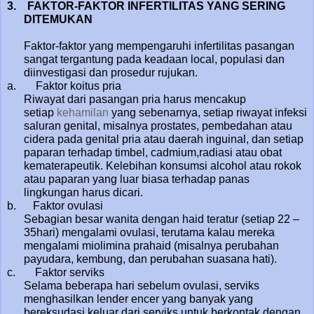
3.
FAKTOR-FAKTOR INFERTILITAS YANG SERING
DITEMUKAN
Faktor-faktor yang mempengaruhi infertilitas pasangan
sangat tergantung pada keadaan local, populasi dan
diinvestigasi dan prosedur rujukan.
a. Faktor koitus pria
Riwayat dari pasangan pria harus mencakup
setiap
kehamilan
yang sebenarnya, setiap riwayat infeksi
saluran genital, misalnya prostates, pembedahan atau
cidera pada genital pria atau daerah inguinal, dan setiap
paparan terhadap timbel, cadmium,radiasi atau obat
kematerapeutik. Kelebihan konsumsi alcohol atau rokok
atau paparan yang luar biasa terhadap panas
lingkungan harus dicari.
b. Faktor ovulasi
Sebagian besar wanita dengan haid teratur (setiap 22 –
35hari) mengalami ovulasi, terutama kalau mereka
mengalami miolimina prahaid (misalnya perubahan
payudara, kembung, dan perubahan suasana hati).
c. Faktor serviks
Selama beberapa hari sebelum ovulasi, serviks
menghasilkan lender encer yang banyak yang
bereksudasi keluar dari serviks untuk berkontak dengan