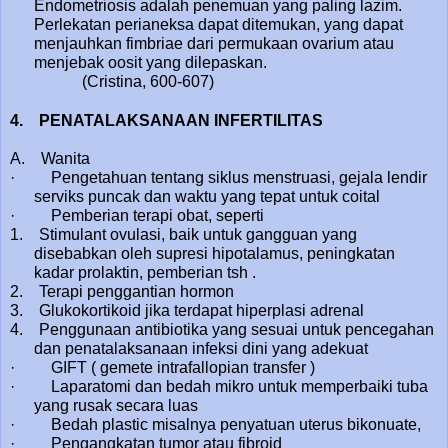
Endometriosis adalah penemuan yang paling lazim.
Perlekatan perianeksa dapat ditemukan, yang dapat
menjauhkan fimbriae dari permukaan ovarium atau
menjebak oosit yang dilepaskan.
(Cristina, 600-607)
4.
PENATALAKSANAAN INFERTILITAS
A. Wanita
· Pengetahuan tentang siklus menstruasi, gejala lendir
serviks puncak dan waktu yang tepat untuk coital
· Pemberian terapi obat, seperti
1. Stimulant ovulasi, baik untuk gangguan yang
disebabkan oleh supresi hipotalamus, peningkatan
kadar prolaktin, pemberian tsh .
2. Terapi penggantian hormon
3. Glukokortikoid jika terdapat hiperplasi adrenal
4. Penggunaan antibiotika yang sesuai untuk pencegahan
dan penatalaksanaan infeksi dini yang adekuat
· GIFT ( gemete intrafallopian transfer )
· Laparatomi dan bedah mikro untuk memperbaiki tuba
yang rusak secara luas
· Bedah plastic misalnya penyatuan uterus bikonuate,
· Pengangkatan tumor atau fibroid