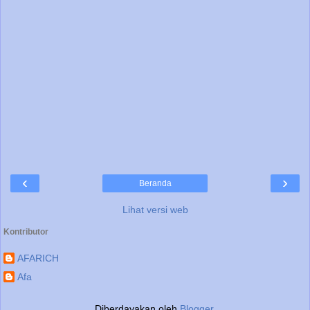
‹
›
Beranda
Lihat versi web
Kontributor
AFARICH
Afa
Diberdayakan oleh
Blogger
.