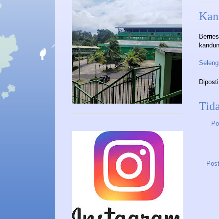
Kan
Berrie
kandung
Selengk
Dipost
Tid
Po
Post