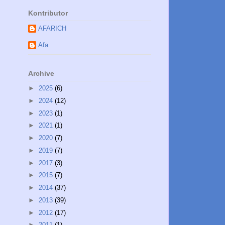
Kontributor
AFARICH
Afa
Archive
►
2025
(6)
►
2024
(12)
►
2023
(1)
►
2021
(1)
►
2020
(7)
►
2019
(7)
►
2017
(3)
►
2015
(7)
►
2014
(37)
►
2013
(39)
►
2012
(17)
►
2011
(1)