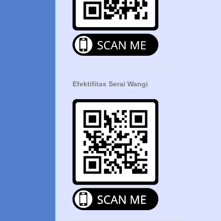
Efektifitas Serai Wangi