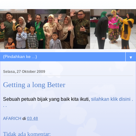
▼
Selasa, 27 Oktober 2009
Getting a long Better
Sebuah petuah bijak yang baik kita ikuti,
silahkan klik disini .
. .
AFARICH
di
03.48
Tidak ada komentar: