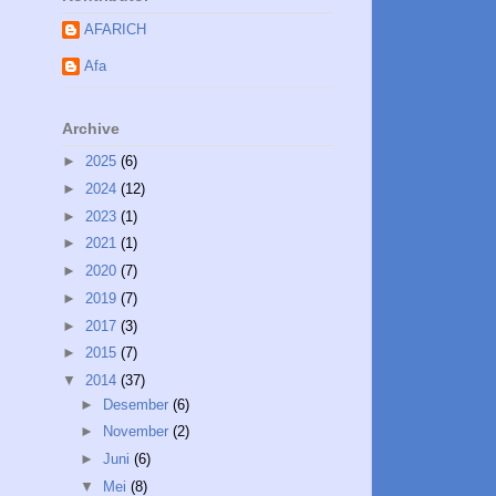
AFARICH
Afa
Archive
►
2025
(6)
►
2024
(12)
►
2023
(1)
►
2021
(1)
►
2020
(7)
►
2019
(7)
►
2017
(3)
►
2015
(7)
▼
2014
(37)
►
Desember
(6)
►
November
(2)
►
Juni
(6)
▼
Mei
(8)