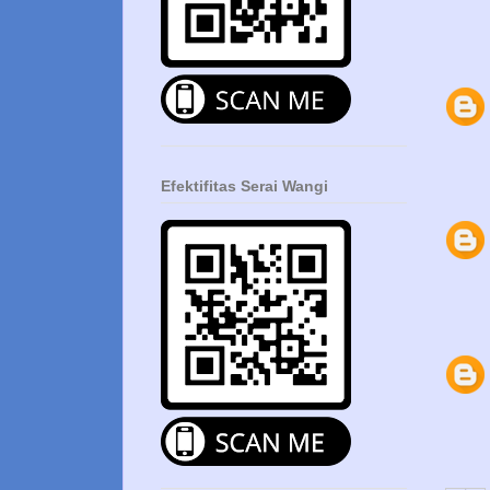
Efektifitas Serai Wangi