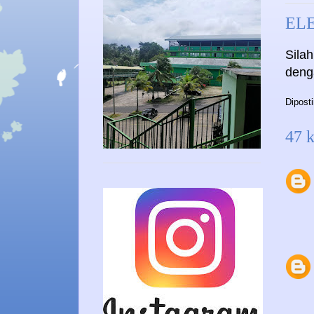
EL
Silah
deng
Dipost
47 