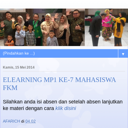
▼
Kamis, 15 Mei 2014
ELEARNING MP1 KE-7 MAHASISWA
FKM
Silahkan anda isi absen dan setelah absen lanjutkan
ke materi dengan cara
klik disini
AFARICH
di
04.02