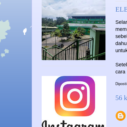
ELE
Selam
memb
sebe
dahu
untu
Sete
cara
Dipost
56 