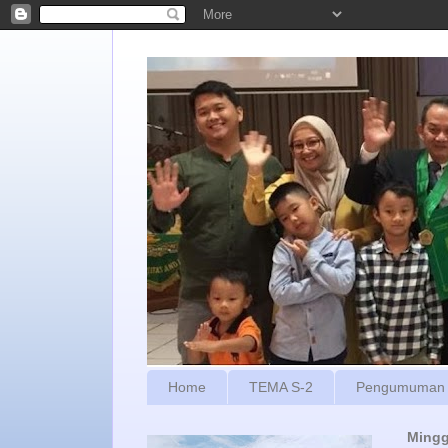
Home
TEMA S-2
Pengumuman
Mingg