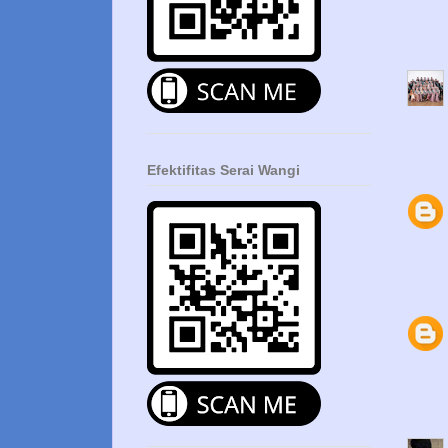
Efektifitas Serai Wangi