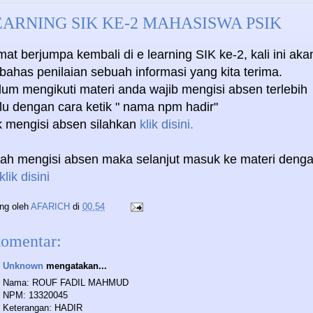
ARNING SIK KE-2 MAHASISWA PSIK
at berjumpa kembali di e learning SIK ke-2, kali ini aka
ahas penilaian sebuah informasi yang kita terima.
lum mengikuti materi anda wajib mengisi absen terlebih
lu dengan cara ketik " nama npm hadir"
k mengisi absen silahkan
klik disini.
lah mengisi absen maka selanjut masuk ke materi deng
klik disini
ing oleh
AFARICH
di
00.54
komentar:
Unknown
mengatakan...
Nama: ROUF FADIL MAHMUD
NPM: 13320045
Keterangan: HADIR