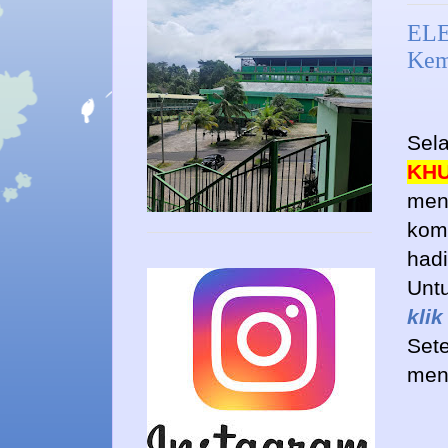
ELE
Kem
Sela
KHU
meng
kom
hadi
Untu
klik
Set
meng