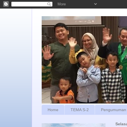
Home
TEMA S-2
Pengumuman
Selas