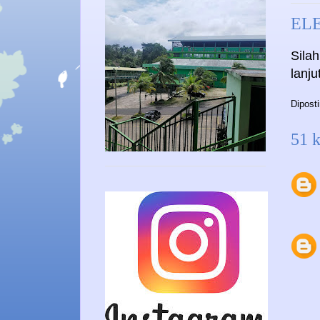
EL
Sila
lanj
Dipost
51 