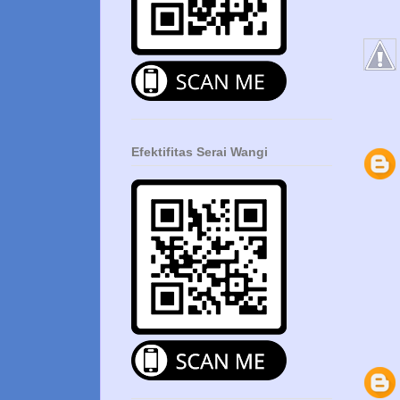
Efektifitas Serai Wangi