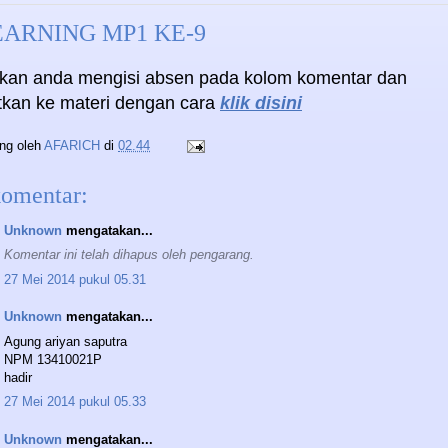
EARNING MP1 KE-9
hkan anda mengisi absen pada kolom komentar dan
utkan ke materi dengan cara
klik disini
ing oleh
AFARICH
di
02.44
komentar:
Unknown
mengatakan...
Komentar ini telah dihapus oleh pengarang.
27 Mei 2014 pukul 05.31
Unknown
mengatakan...
Agung ariyan saputra
NPM 13410021P
hadir
27 Mei 2014 pukul 05.33
Unknown
mengatakan...